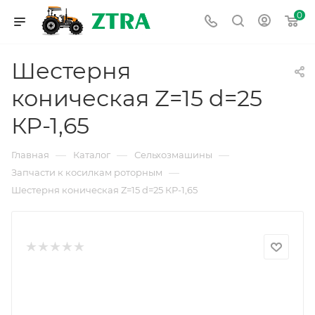
0
Шестерня
коническая Z=15 d=25
КР-1,65
—
—
—
Главная
Каталог
Сельхозмашины
—
Запчасти к косилкам роторным
Шестерня коническая Z=15 d=25 КР-1,65