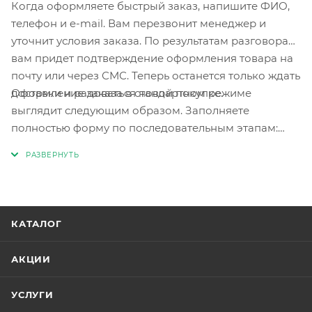
Когда оформляете быстрый заказ, напишите ФИО,
телефон и e-mail. Вам перезвонит менеджер и
уточнит условия заказа. По результатам разговора
вам придет подтверждение оформления товара на
почту или через СМС. Теперь останется только ждать
Оформление заказа в стандартном режиме
доставки и радоваться новой покупке.
выглядит следующим образом. Заполняете
полностью форму по последовательным этапам:
адрес, способ доставки, оплаты, данные о себе.
Советуем в комментарии к заказу написать
информацию, которая поможет курьеру вас найти.
Нажмите кнопку «Оформить заказ».
КАТАЛОГ
АКЦИИ
УСЛУГИ