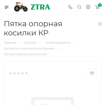
0
Пятка опорная
косилки КР
—
—
—
Главная
Каталог
Сельхозмашины
—
Запчасти к косилкам роторным
Пятка опорная косилки КР