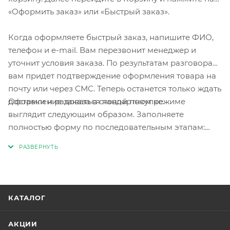
«Оформить заказ» или «Быстрый заказ».
Когда оформляете быстрый заказ, напишите ФИО,
телефон и e-mail. Вам перезвонит менеджер и
уточнит условия заказа. По результатам разговора
вам придет подтверждение оформления товара на
почту или через СМС. Теперь останется только ждать
Оформление заказа в стандартном режиме
доставки и радоваться новой покупке.
выглядит следующим образом. Заполняете
полностью форму по последовательным этапам:
адрес, способ доставки, оплаты, данные о себе.
Советуем в комментарии к заказу написать
информацию, которая поможет курьеру вас найти.
Нажмите кнопку «Оформить заказ».
КАТАЛОГ
АКЦИИ