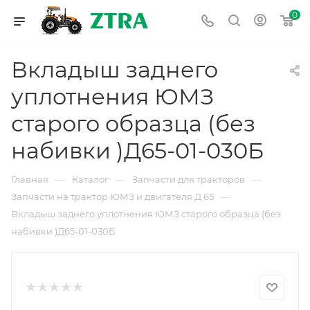
0
Вкладыш заднего
уплотнения ЮМЗ
старого образца (без
набивки )Д65-01-030Б
—
—
—
Главная
Каталог
Запчасти для тракторов
—
Запчасти на трактор ЮМЗ и двигателя Д 65
Вкладыш заднего уплотнения ЮМЗ старого образца (без
набивки )Д65-01-030Б