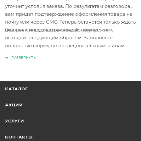
уточнит условия заказа. По результатам разговора
вам придет подтверждение оформления товара на
почту или через СМС. Теперь останется только ждать
Оформление заказа в стандартном режиме
доставки и радоваться новой покупке.
выглядит следующим образом. Заполняете
полностью форму по последовательным этапам:
адрес, способ доставки, оплаты, данные о себе.
Советуем в комментарии к заказу написать
информацию, которая поможет курьеру вас найти.
Нажмите кнопку «Оформить заказ».
КАТАЛОГ
АКЦИИ
УСЛУГИ
КОНТАКТЫ