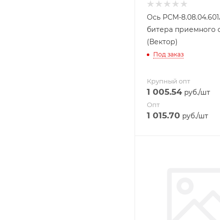
Ось РСМ-8.08.04.60
битера приемного 
(Вектор)
Под заказ
Крупный опт
1 005.54
руб.
/шт
Опт
1 015.70
руб.
/шт