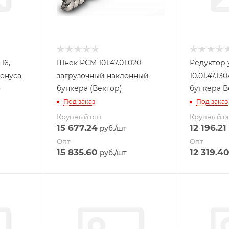
16,
Шнек РСМ 101.47.01.020
Редуктор 
конуса
загрузочный наклонный
10.01.47.13
)
бункера (Вектор)
бункера В
Под заказ
Под заказ
Крупный опт
Крупный о
15 677.24
12 196.21
руб.
/шт
Опт
Опт
15 835.60
12 319.4
руб.
/шт