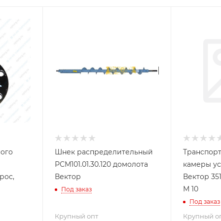
ного
Шнек распределительный
Транспор
РСМ101.01.30.120 домолота
камеры ус
рос,
Вектор
Вектор 35
М 10
Под заказ
Под заказ
Крупный опт
Крупный о