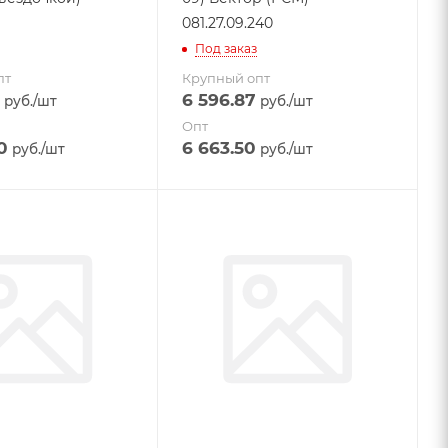
081.27.09.240
Под заказ
пт
Крупный опт
6 596.87
руб.
/шт
руб.
/шт
Опт
0
6 663.50
руб.
/шт
руб.
/шт