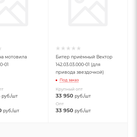
на мотовила
Битер приёмный Вектор
10-01
142.03.03.000-01 (для
привода звездочкой)
Под заказ
пт
Крупный опт
5
33 950
руб.
/шт
руб.
/шт
Опт
0
33 950
руб.
/шт
руб.
/шт