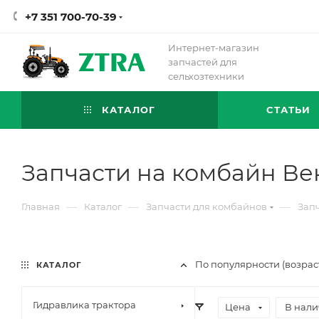
+7 351 700-70-39
Интернет-магазин
запчастей для
сельхозтехники
КАТАЛОГ
СТАТЬИ
Запчасти на комбайн Ве
—
—
—
Главная
Каталог
Запчасти для комбайнов
Зап
По популярности (возрас
КАТАЛОГ
Гидравлика трактора
Цена
В нали