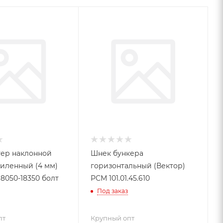
тер наклонной
Шнек бункера
иленный (4 мм)
горизонтальный (Вектор)
18050-18350 болт
РСМ 101.01.45.610
Под заказ
пт
Крупный опт