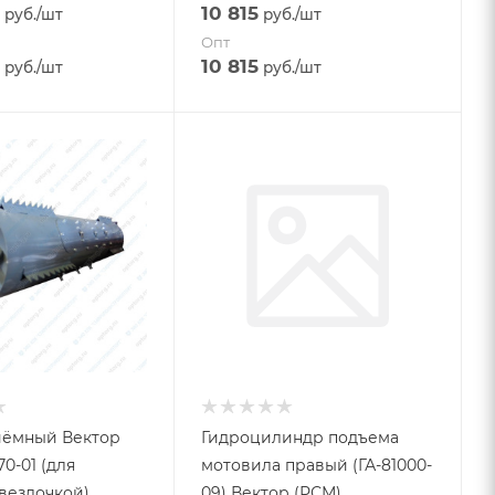
10 815
руб.
/шт
руб.
/шт
Опт
10 815
руб.
/шт
руб.
/шт
иёмный Вектор
Гидроцилиндр подъема
70-01 (для
мотовила правый (ГА-81000-
вездочкой)
09) Вектор (РСМ)