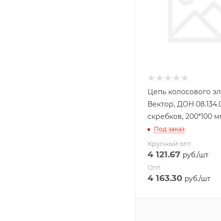
Цепь колосового э
Вектор, ДОН 08.134.0
скребков, 200*100 
Под заказ
Крупный опт
4 121.67
руб.
/шт
Опт
4 163.30
руб.
/шт