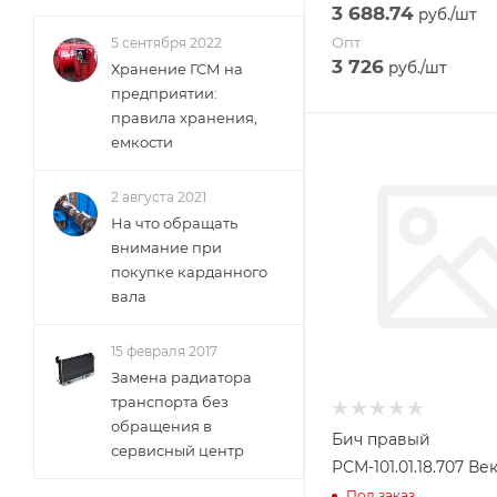
3 688.74
руб.
/шт
Опт
5 сентября 2022
3 726
руб.
/шт
Хранение ГСМ на
предприятии:
правила хранения,
емкости
2 августа 2021
На что обращать
внимание при
покупке карданного
вала
15 февраля 2017
Замена радиатора
транспорта без
обращения в
Бич правый
сервисный центр
РСМ-101.01.18.707 Ве
Под заказ