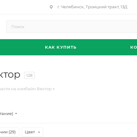
г. Челябинск, Троицкий тракт, 13Д
КАК КУПИТЬ
К
ктор
128
части на комбайн Вектор
тание)
чии (
29
)
Цвет