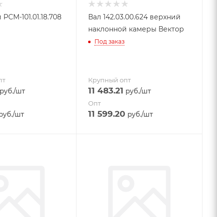
РСМ-101.01.18.708
Вал 142.03.00.624 верхний
наклонной камеры Вектор
Под заказ
пт
Крупный опт
11 483.21
руб.
/шт
руб.
/шт
Опт
11 599.20
руб.
/шт
руб.
/шт