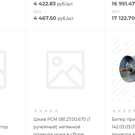
4 422.83
16 951.47
руб.
/шт
Опт
Опт
4 467.50
17 122.70
руб.
/шт
Шкив РСМ 081.27.00.670 (1
Битер пр
ктор
ручейный) натяжной
142.03.03.0
привода ножа в сборе
привода з