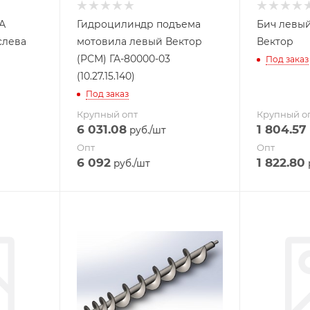
1А
Гидроцилиндр подъема
Бич левый 
слева
мотовила левый Вектор
Вектор
(РСМ) ГА-80000-03
Под заказ
(10.27.15.140)
Под заказ
Крупный опт
Крупный о
6 031.08
1 804.57
руб.
/шт
Опт
Опт
6 092
1 822.80
руб.
/шт