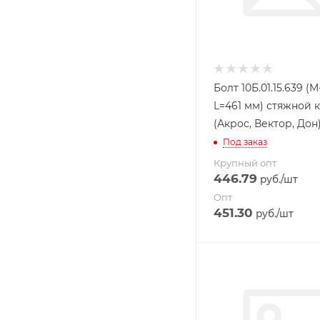
Болт 10Б.01.15.639 (M-
L=461 мм) стяжной 
(Акрос, Вектор, Дон
Под заказ
Крупный опт
446.79
руб.
/шт
Опт
451.30
руб.
/шт