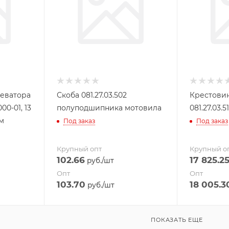
леватора
Скоба 081.27.03.502
Крестови
00-01, 13
полуподшипника мотовила
081.27.03.5
мм
Под заказ
Под заказ
Крупный опт
Крупный о
102.66
17 825.2
руб.
/шт
Опт
Опт
103.70
18 005.3
руб.
/шт
ПОКАЗАТЬ ЕЩЕ