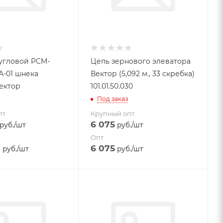
угловой PCM-
Цепь зернового элеватора
0А-01 шнека
Вектор (5,092 м., 33 скребка)
ектор
101.01.50.030
Под заказ
пт
Крупный опт
6 075
руб.
/шт
руб.
/шт
Опт
0
6 075
руб.
/шт
руб.
/шт