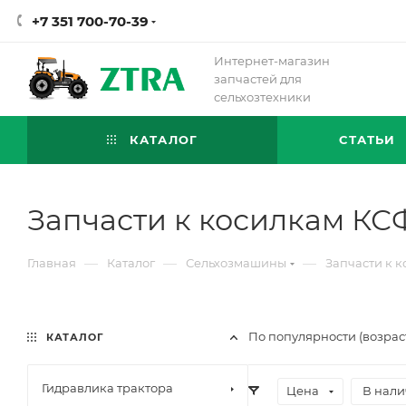
+7 351 700-70-39
Интернет-магазин
запчастей для
сельхозтехники
КАТАЛОГ
СТАТЬИ
Запчасти к косилкам КСФ
—
—
—
Главная
Каталог
Сельхозмашины
Запчасти к к
По популярности (возрас
КАТАЛОГ
Гидравлика трактора
Цена
В нали