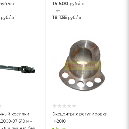
15 500
руб.
/шт
руб.
/шт
Опт
18 135
руб.
/шт
руб.
/шт
нный косилки
Эксцентрик регулировки
.2000-07 610 мм.
К-2010
 - 8 шлицев) без
Мало