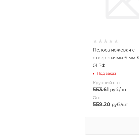
Полоса ножевая с
отверстиями 6 мм К
01 РФ
Под заказ
Крупный опт
553.61
руб.
/шт
Опт
559.20
руб.
/шт