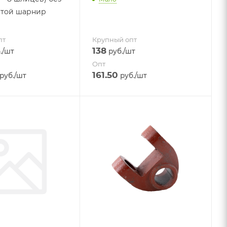
итой шарнир
пт
Крупный опт
138
.
/шт
руб.
/шт
Опт
161.50
руб.
/шт
руб.
/шт