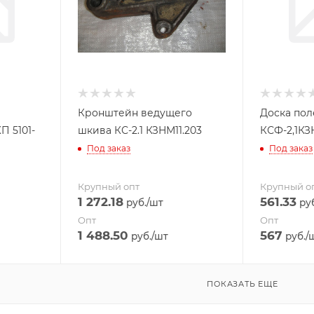
Кронштейн ведущего
Доска пол
П 5101-
шкива КС-2.1 КЗНМ11.203
КСФ-2,1КЗ
Под заказ
Под заказ
Крупный опт
Крупный о
1 272.18
561.33
руб.
/шт
руб
Опт
Опт
1 488.50
567
руб.
/шт
руб.
/
ПОКАЗАТЬ ЕЩЕ