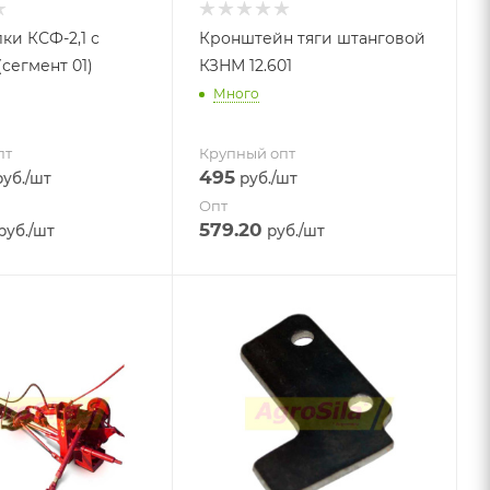
ки КСФ-2,1 с
Кронштейн тяги штанговой
сегмент 01)
КЗНМ 12.601
Много
пт
Крупный опт
495
уб.
/шт
руб.
/шт
Опт
579.20
руб.
/шт
руб.
/шт