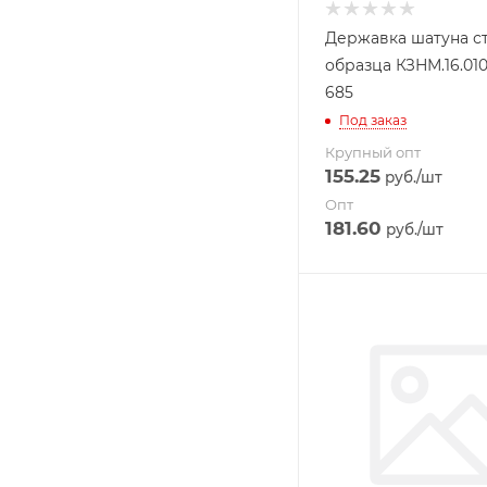
Державка шатуна с
образца КЗНМ.16.01
685
Под заказ
Крупный опт
155.25
руб.
/шт
Опт
181.60
руб.
/шт