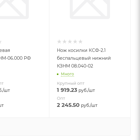
евая
Нож косилки КСФ-2.1
НМ-06.000 РФ
беспальцевый нижний
КЗНМ 08.040-02
Много
пт
Крупный опт
1 919.23
.
/шт
руб.
/шт
Опт
2 245.50
шт
руб.
/шт