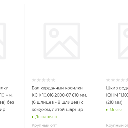
илки
Вал карданный косилки
Шкив веду
10 мм.
КСФ 10.016.2000-07 610 мм.
КЗНМ 11.10
ев) без
(6 шлицев - 8 шлицев) с
(218 мм)
нир
кожухом, литой шарнир
Много
Достаточно
Крупный опт
Крупный о