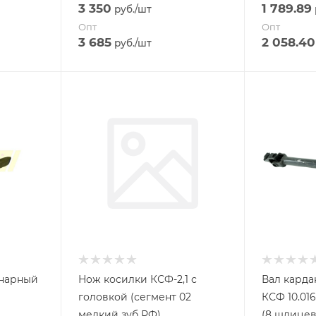
3 350
1 789.89
руб.
/шт
Опт
Опт
3 685
2 058.40
руб.
/шт
инарный
Нож косилки КСФ-2,1 с
Вал карда
головкой (сегмент 02
КСФ 10.016
мелкий зуб РФ)
(8 шлицев