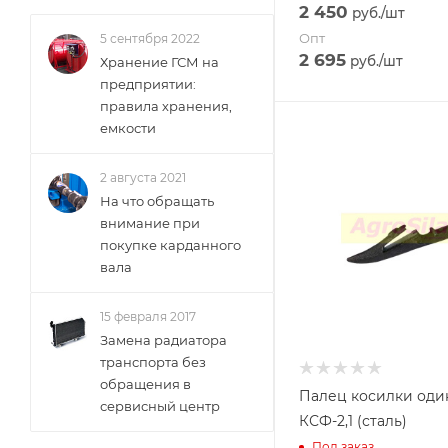
2 450
руб.
/шт
Опт
5 сентября 2022
2 695
руб.
/шт
Хранение ГСМ на
предприятии:
правила хранения,
емкости
2 августа 2021
На что обращать
внимание при
покупке карданного
вала
15 февраля 2017
Замена радиатора
транспорта без
обращения в
Палец косилки од
сервисный центр
КСФ-2,1 (сталь)
Под заказ