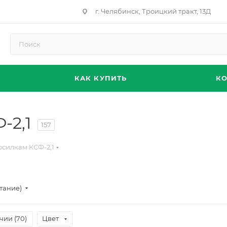
г. Челябинск, Троицкий тракт, 13Д
КАК КУПИТЬ
К
-2,1
157
осилкам КСФ-2,1
тание)
чии (
70
)
Цвет