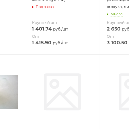
кожуха, л
Под заказ
Много
Крупный опт
Крупный о
1 401.74
2 650
руб.
/шт
руб
Опт
Опт
1 415.90
3 100.50
руб.
/шт