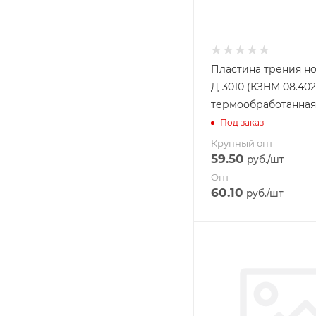
Пластина трения н
Д-3010 (КЗНМ 08.402
термообработанная
Под заказ
Крупный опт
59.50
руб.
/шт
Опт
60.10
руб.
/шт