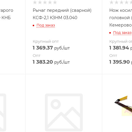
тарого
Рычаг передний (сварной)
Нож косил
0 КНБ
КСФ-2,1 КЗНМ 03.040
головкой (
Кемерово
Под заказ
Под заказ
Крупный опт
Крупный о
1 369.37
1 381.94
руб.
/шт
р
Опт
Опт
1 383.20
1 395.90
руб.
/шт