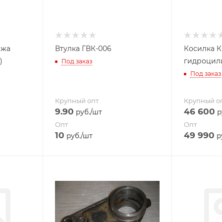
ожа
Втулка ГВК-006
Косилка К
)
гидроцил
Под заказ
Под заказ
Крупный опт
Крупный о
9.90
46 600
руб.
/шт
р
Опт
Опт
10
49 990
руб.
/шт
р