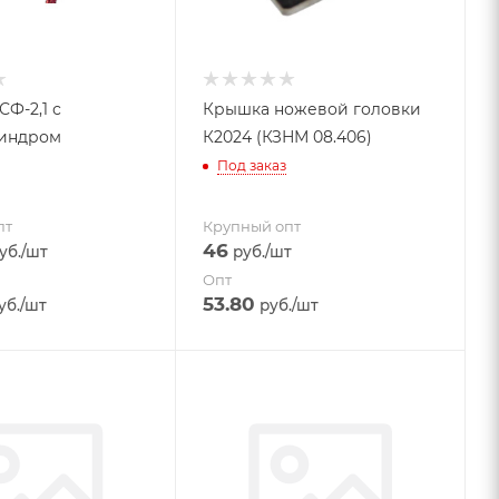
СФ-2,1 с
Крышка ножевой головки
индром
К2024 (КЗНМ 08.406)
Под заказ
пт
Крупный опт
46
уб.
/шт
руб.
/шт
Опт
53.80
уб.
/шт
руб.
/шт